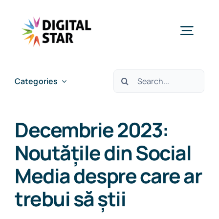
Skip
to
Togg
content
Navig
Services
Cautare...
Categories
Case studies
Decembrie 2023:
Insights & News
Noutățile din Social
Media despre care ar
About Us
trebui să știi
Careers