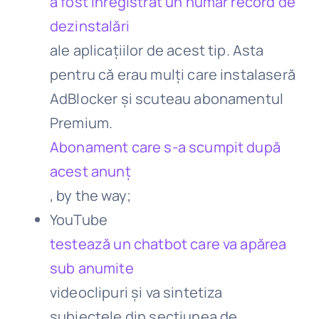
a fost înregistrat un număr record de
dezinstalări
ale aplicațiilor de acest tip. Asta
pentru că erau mulți care instalaseră
AdBlocker și scuteau abonamentul
Premium.
Abonament care s-a scumpit după
acest anunț
, by the way;
YouTube
testează un chatbot care va apărea
sub anumite
videoclipuri și va sintetiza
subiectele din secțiunea de