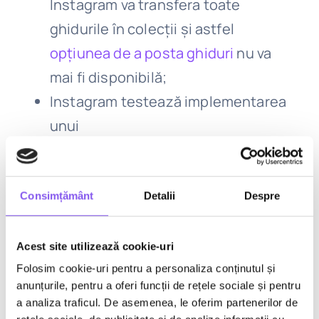
Instagram va transfera toate
ghidurile în colecții și astfel
opțiunea de a posta ghiduri
nu va
mai fi disponibilă;
Instagram testează implementarea
unui
”Wonder Wall”, o nouă opțiune de
afișare a notițelor
, disponibilă direct în profilul
Consimțământ
Detalii
Despre
utilizatorilor. Se presupune că
acesta va fi un loc de expunere a mai
Acest site utilizează cookie-uri
multor notițe, unde ceilalți vor putea
Folosim cookie-uri pentru a personaliza conținutul și
anunțurile, pentru a oferi funcții de rețele sociale și pentru
posta;
a analiza traficul. De asemenea, le oferim partenerilor de