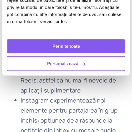
Avem
rețele sociale, de publicitate și de analize informații cu
privire la modul în care folosiți site-ul nostru. Aceștia le
trei opțiuni noi pentru editarea de
pot combina cu alte informații oferite de dvs. sau culese
reels pe Instagram
în urma folosirii serviciilor lor.
! În contextul în care 50% din timpul
petrecut de către useri pe Instagram
Permite toate
se desfășoară pe Reels, platforma a
adăugat opțiunile de tăiere,
Personalizează
redimensionare și rotire pentru
Reels, astfel că nu mai fi nevoie de
aplicații suplimentare;
Instagram experimentează noi
elemente pentru partajarea în grup
închis: opțiunea de a răspunde la
notițele din inbox cu mesaje audio,