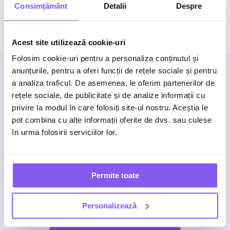
Consimțământ
Detalii
Despre
Acest site utilizează cookie-uri
Folosim cookie-uri pentru a personaliza conținutul și
anunțurile, pentru a oferi funcții de rețele sociale și pentru
a analiza traficul. De asemenea, le oferim partenerilor de
rețele sociale, de publicitate și de analize informații cu
privire la modul în care folosiți site-ul nostru. Aceștia le
Business inquiries
pot combina cu alte informații oferite de dvs. sau culese
în urma folosirii serviciilor lor.
Work with us
.
What’s next for your brand?
Permite toate
We’re here to help you achieve it.
Personalizează