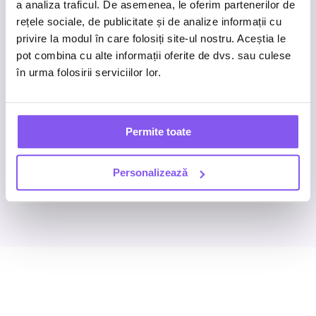
Business inquiries
a analiza traficul. De asemenea, le oferim partenerilor de
rețele sociale, de publicitate și de analize informații cu
privire la modul în care folosiți site-ul nostru. Aceștia le
Work with us
.
pot combina cu alte informații oferite de dvs. sau culese
în urma folosirii serviciilor lor.
What’s next for your brand?
We’re here to help you achieve it.
Permite toate
Start a conversation
Personalizează