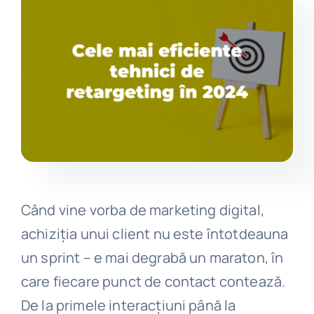
Get in touch
Când vine vorba de marketing digital,
achiziția unui client nu este întotdeauna
un sprint – e mai degrabă un maraton, în
care fiecare punct de contact contează.
De la primele interacțiuni până la