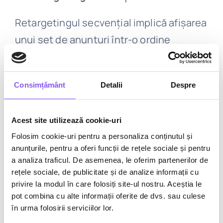
Retargetingul secvențial implică afișarea
unui set de anunțuri într-o ordine
specifică, ghidând utilizatorul printr-o
poveste sau o serie de mesaje care
Consimțământ
Detalii
Despre
cresc în intensitate și relevanță.
O companie de turism poate folosi
Acest site utilizează cookie-uri
retargetingul secvențial pentru a arăta
Folosim cookie-uri pentru a personaliza conținutul și
anunțurile, pentru a oferi funcții de rețele sociale și pentru
utilizatorilor anunțuri cu destinații de
a analiza traficul. De asemenea, le oferim partenerilor de
vacanță atractive. 🏖️ Ulterior, după ce
rețele sociale, de publicitate și de analize informații cu
utilizatorul a interacționat cu primul
privire la modul în care folosiți site-ul nostru. Aceștia le
pot combina cu alte informații oferite de dvs. sau culese
anunț, poate fi retargetat cu un video cu
în urma folosirii serviciilor lor.
experiențe de neuitat în acea destinație.