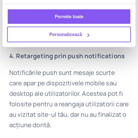
În etapa finală, utilizatorului i se poate
Permite toate
oferi un discount exclusiv pentru a-și
rezerva vacanța.
Personalizează
4. Retargeting prin push notifications
Notificările push sunt mesaje scurte
care apar pe dispozitivele mobile sau
desktop ale utilizatorilor. Acestea pot fi
folosite pentru a reangaja utilizatorii care
au vizitat site-ul tău, dar nu au finalizat o
acțiune dorită.