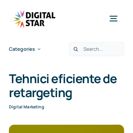
Skip
to
Togg
content
Navig
Services
Cautare...
Categories
Case studies
Tehnici eficiente de
Insights & News
retargeting
Digital Marketing
About Us
Careers