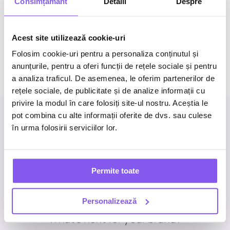
Consimțământ
Detalii
Despre
Load More Posts
Acest site utilizează cookie-uri
Folosim cookie-uri pentru a personaliza conținutul și
anunțurile, pentru a oferi funcții de rețele sociale și pentru
a analiza traficul. De asemenea, le oferim partenerilor de
rețele sociale, de publicitate și de analize informații cu
privire la modul în care folosiți site-ul nostru. Aceștia le
pot combina cu alte informații oferite de dvs. sau culese
în urma folosirii serviciilor lor.
Business inquiries
Permite toate
Work with us
.
Personalizează
What’s next for your brand?