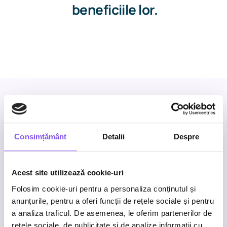
beneficiile lor.
Business inquiries
Consimțământ
Detalii
Despre
Work with us
.
Acest site utilizează cookie-uri
Folosim cookie-uri pentru a personaliza conținutul și
What’s next for your brand?
anunțurile, pentru a oferi funcții de rețele sociale și pentru
a analiza traficul. De asemenea, le oferim partenerilor de
We’re here to help you achieve it.
rețele sociale, de publicitate și de analize informații cu