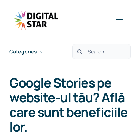
Skip
to
Togg
content
Navig
Services
Cautare...
Categories
Case studies
Google Stories pe
Insights & News
website-ul tău? Află
care sunt beneficiile
About Us
lor.
Careers