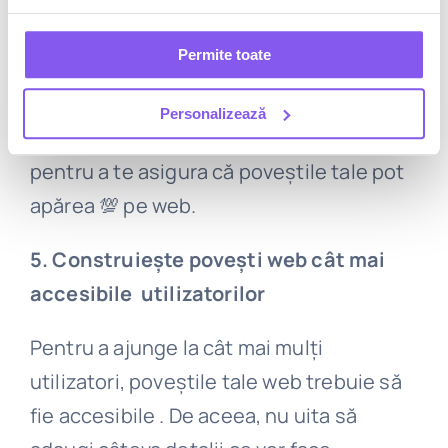
Poveștile web rulează în cadrul AMP,
ceea ce presupune validarea lor în acest
Permite toate
sistem. Ai mai sus diverse instrumente
de testare, pe care ar fi bine să le
Personalizează
folosești pe tot parcursul procesului
pentru a te asigura că poveștile tale pot
apărea 💯 pe web.
5. Construiește povești web cât mai
accesibile utilizatorilor
Pentru a ajunge la cât mai mulți
utilizatori, poveștile tale web trebuie să
fie accesibile . De aceea, nu uita să