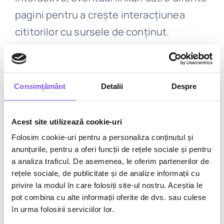
pagini pentru a crește interacțiunea
cititorilor cu sursele de conținut.
3. Folosește-ți identitatea de brand
Poveștile apar în SERP-uri și Google
Consimțământ
Detalii
Despre
Discover, așa că este bine să incluzi
elemente unice ale mărcii, pentru ca
Acest site utilizează cookie-uri
publicul să se familiarizeze cu brandul
Folosim cookie-uri pentru a personaliza conținutul și
anunțurile, pentru a oferi funcții de rețele sociale și pentru
tău.
a analiza traficul. De asemenea, le oferim partenerilor de
rețele sociale, de publicitate și de analize informații cu
4. Asigură-te că poveștile tale sunt
privire la modul în care folosiți site-ul nostru. Aceștia le
validate AMP
pot combina cu alte informații oferite de dvs. sau culese
în urma folosirii serviciilor lor.