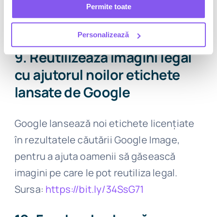
Permite toate
anumit mesaj.
💭
Sursa:
https://bit.ly/3lgnsbi
Personalizează
9. Reutilizează imagini legal
cu ajutorul noilor etichete
lansate de Google
Google lansează noi etichete licențiate
în rezultatele căutării Google Image,
pentru a ajuta oamenii să găsească
imagini pe care le pot reutiliza legal.
Sursa:
https://bit.ly/34SsG71