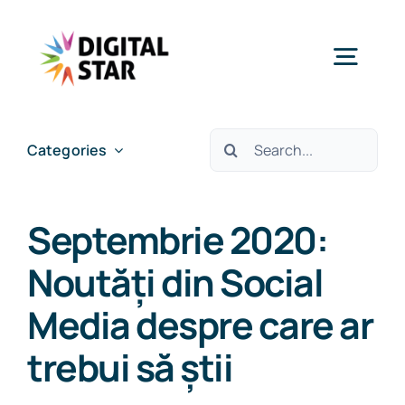
Skip
to
Togg
content
Navig
Services
Cautare...
Categories
Case studies
Septembrie 2020:
Insights & News
Noutăți din Social
Media despre care ar
About Us
trebui să știi
Careers