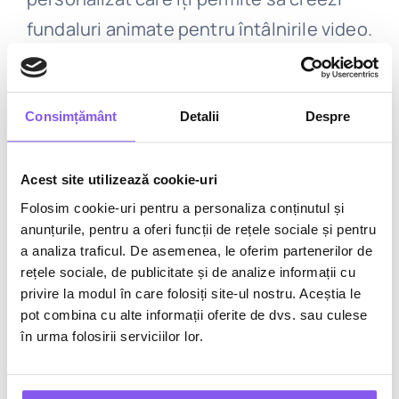
fundaluri animate pentru întâlnirile video.
💭
Sursa:
https://bit.ly/2PYsZot
Consimțământ
Detalii
Despre
8. Messenger permite
utilizatorilor să personalizeze
Acest site utilizează cookie-uri
butoanele de reacție
Folosim cookie-uri pentru a personaliza conținutul și
anunțurile, pentru a oferi funcții de rețele sociale și pentru
a analiza traficul. De asemenea, le oferim partenerilor de
Facebook și-a actualizat recent aplicația
rețele sociale, de publicitate și de analize informații cu
Messenger și a lansat un nou tool care
privire la modul în care folosiți site-ul nostru. Aceștia le
pot combina cu alte informații oferite de dvs. sau culese
poate permite utilizatorilor să
în urma folosirii serviciilor lor.
personalizeze butoanele de reacție
atunci când doreau să reacționeze la un