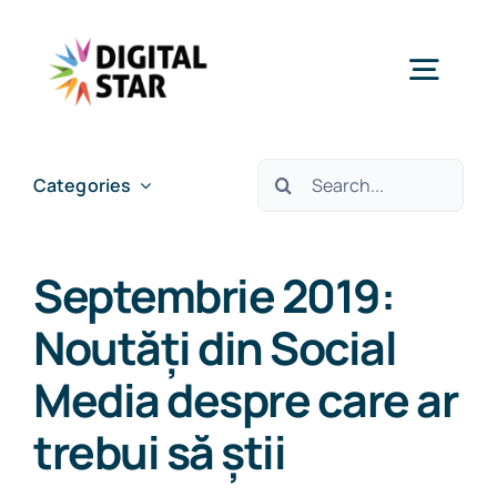
Skip
to
Togg
content
Navig
Services
Cautare...
Categories
Case studies
Septembrie 2019:
Insights & News
Noutăți din Social
Media despre care ar
About Us
trebui să știi
Careers