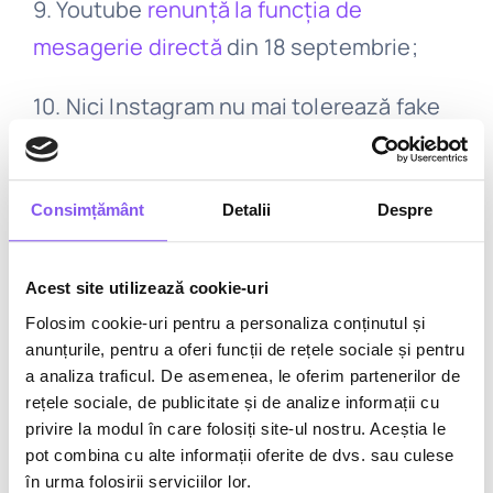
9. Youtube
renunță la funcția de
mesagerie directă
din 18 septembrie;
10. Nici Instagram nu mai tolerează fake
news.
Utilizatorii din SUA pot raporta
acum postările pentru „False
Consimțământ
Detalii
Despre
Information”;
11.
Facebook a început să dezvolte un
Acest site utilizează cookie-uri
mod întunecat
pentru aplicația sa de
Folosim cookie-uri pentru a personaliza conținutul și
Android;
anunțurile, pentru a oferi funcții de rețele sociale și pentru
a analiza traficul. De asemenea, le oferim partenerilor de
rețele sociale, de publicitate și de analize informații cu
12.
Oricine poate crea acum filtre pentru
privire la modul în care folosiți site-ul nostru. Aceștia le
Instagram Stories.
pot combina cu alte informații oferite de dvs. sau culese
în urma folosirii serviciilor lor.