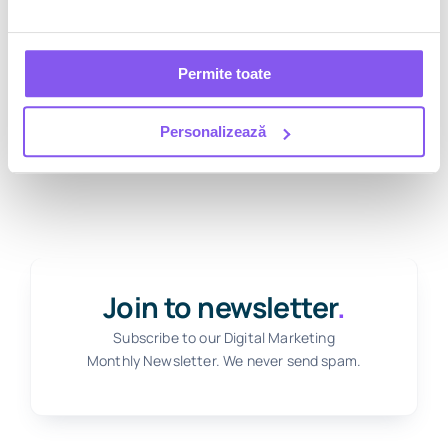
Ți-a plăcut ce ai citit? Nu uita să te
abonezi la Newsletter, promitem să
Permite toate
primești cele mai cool informații cu o
frecvență care ne va trimite în top-ul
Personalizează
preferințelor tale. 🙂
We put SM in DSM.
Join to newsletter
.
Subscribe to our Digital Marketing
Monthly Newsletter. We never send spam.