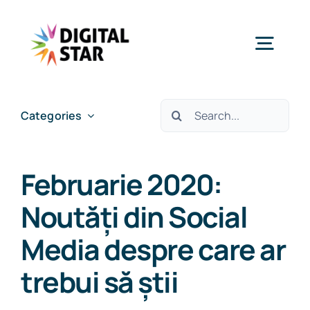
Skip
to
Togg
content
Navig
Services
Cautare...
Categories
Case studies
Februarie 2020:
Insights & News
Noutăți din Social
Media despre care ar
About Us
trebui să știi
Careers