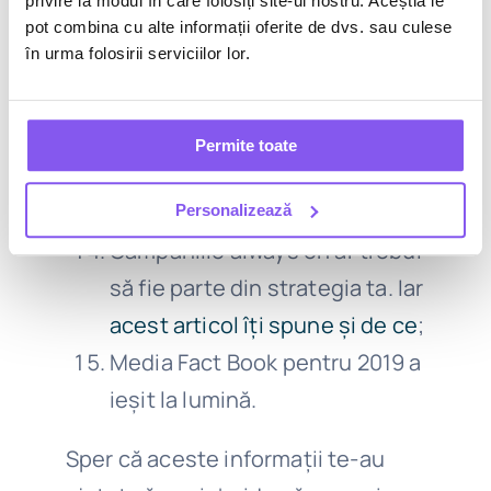
privire la modul în care folosiți site-ul nostru. Aceștia le
Social Media
. Dintre cele
pot combina cu alte informații oferite de dvs. sau culese
în urma folosirii serviciilor lor.
prezentate, eu am folosit
WooBox – recomand;
Cifrele din
Social Media (în
Permite toate
România)
pentru luna
decembrie sunt aici;
Personalizează
Campaniile always on ar trebui
să fie parte din strategia ta. Iar
acest articol îți spune și de ce
;
Media Fact Book pentru 2019 a
ieșit la lumină.
Sper că aceste informații te-au