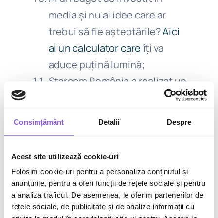
media și nu ai idee care ar
trebui să fie așteptările?
Aici
ai un calculator care
îți va
aduce puțină lumină;
Starcom România a realizat un
top al celor mai urmărite
conturi în social media din
Consimțământ
Detalii
Despre
sfera de divertisment
. Inna,
Andra Măruță și Adelina
Acest site utilizează cookie-uri
Pestrițu sunt primele 3 în
Folosim cookie-uri pentru a personaliza conținutul și
acest top;
anunțurile, pentru a oferi funcții de rețele sociale și pentru
Aici 5 tool-uri care te vor ajuta
a analiza traficul. De asemenea, le oferim partenerilor de
rețele sociale, de publicitate și de analize informații cu
în organizarea concursurilor în