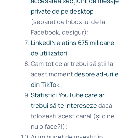
accesarea secțiunii de mesaje
private de pe desktop
(separat de Inbox-ul de la
Facebook, desigur);
LinkedIN a atins 675 milioane
de utilizatori
;
Cam tot ce ar trebui să știi la
acest moment
despre ad-urile
din TikTok ;
Statistici YouTube care ar
trebui să te intereseze
dacă
folosești acest canal (și cine
nu o face?!);
Ai un buget de investit în