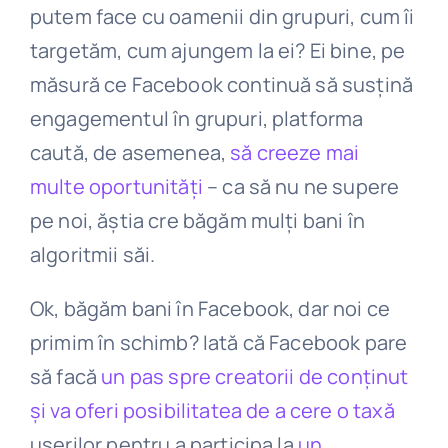
putem face cu oamenii din grupuri, cum îi
targetăm, cum ajungem la ei? Ei bine, pe
măsură ce Facebook continuă să susțină
engagementul în grupuri, platforma
caută, de asemenea,
să creeze mai
multe oportunități
– ca să nu ne supere
pe noi, ăștia cre băgăm mulți bani în
algoritmii săi.
Ok, băgăm bani în Facebook, dar noi ce
primim în schimb? Iată că Facebook pare
să facă
un pas spre creatorii de conținut
și va oferi posibilitatea de a cere o taxă
userilor pentru a participa la
un