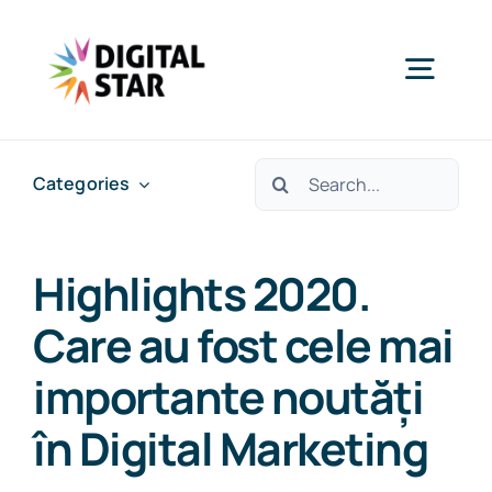
Skip
to
Togg
content
Navig
Services
Cautare...
Categories
Case studies
Highlights 2020.
Insights & News
Care au fost cele mai
importante noutăți
About Us
în Digital Marketing
Careers