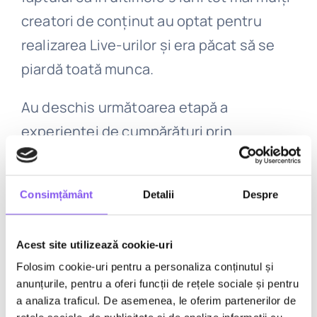
creatori de conținut au optat pentru
realizarea Live-urilor și era păcat să se
piardă toată munca.
Au deschis următoarea etapă a
experienței de cumpărături prin
adăugarea unei noi secțiuni de Shop în
tab-ul de Explore, care va prezenta o
Consimțământ
Detalii
Despre
gamă de elemente ce pot fi cumpărate
dintr-un singur flux. Sursa:
Acest site utilizează cookie-uri
https://bit.ly/2CwOtFL
Folosim cookie-uri pentru a personaliza conținutul și
anunțurile, pentru a oferi funcții de rețele sociale și pentru
Vei putea rula
ad-uri pe Instagram fără a
a analiza traficul. De asemenea, le oferim partenerilor de
fi necesar să ai o pagină de
Facebook