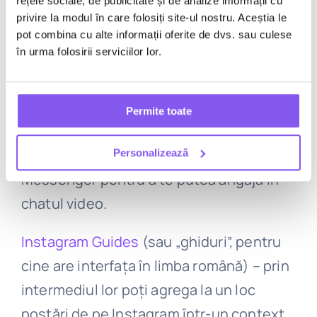
rețele sociale, de publicitate și de analize informații cu
conectată.
privire la modul în care folosiți site-ul nostru. Aceștia le
pot combina cu alte informații oferite de dvs. sau culese
în urma folosirii serviciilor lor.
Utilizatorii de Instagram pot crea
camere
de chat direct din inbox-ul lor
. Acestea
sunt găzduite în Messenger, astfel încât,
Permite toate
în timp ce poți crea o cameră de chat în
Instagram, va trebui totuși să schimbi pe
Personalizează
Messenger pentru a te putea angaja în
chatul video.
Instagram Guides
(sau „ghiduri”, pentru
cine are interfața în limba română) – prin
intermediul lor poți agrega la un loc
postări de pe Instagram într-un context,