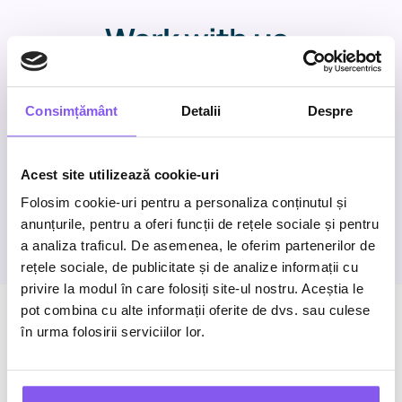
Work with us
.
What’s next for your brand?
Consimțământ
Detalii
Despre
We’re here to help you achieve it.
Acest site utilizează cookie-uri
Start a conversation
Folosim cookie-uri pentru a personaliza conținutul și
anunțurile, pentru a oferi funcții de rețele sociale și pentru
a analiza traficul. De asemenea, le oferim partenerilor de
rețele sociale, de publicitate și de analize informații cu
privire la modul în care folosiți site-ul nostru. Aceștia le
pot combina cu alte informații oferite de dvs. sau culese
în urma folosirii serviciilor lor.