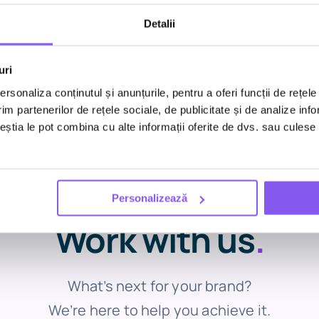
023
Detalii
uri
rsonaliza conținutul și anunțurile, pentru a oferi funcții de rețele
im partenerilor de rețele sociale, de publicitate și de analize info
ceștia le pot combina cu alte informații oferite de dvs. sau culese î
Business inquiries
Personalizează
Work with us
.
What’s next for your brand?
We’re here to help you achieve it.