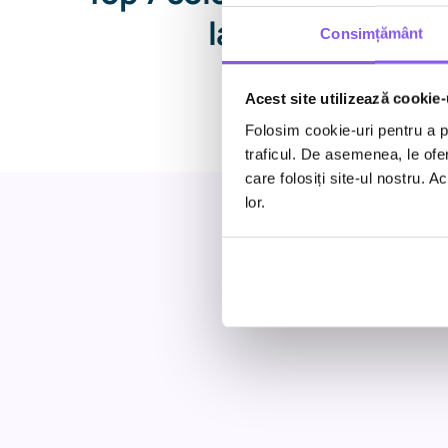
la Super Bowl 2
Consimțământ
Acest site utilizează cookie-
Folosim cookie-uri pentru a pe
traficul. De asemenea, le ofer
care folosiți site-ul nostru. A
lor.