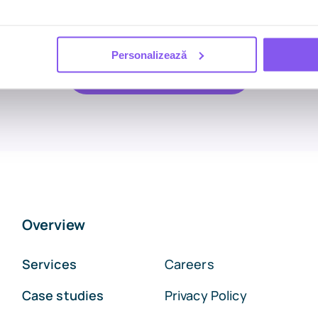
We’re here to help you achieve it.
Personalizează
Start a conversation
Overview
Services
Careers
Case studies
Privacy Policy