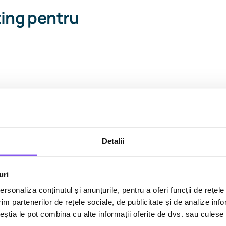
ting pentru
Detalii
Business inquiries
uri
Work with us
.
rsonaliza conținutul și anunțurile, pentru a oferi funcții de rețele
im partenerilor de rețele sociale, de publicitate și de analize info
ceștia le pot combina cu alte informații oferite de dvs. sau culese î
What’s next for your brand?