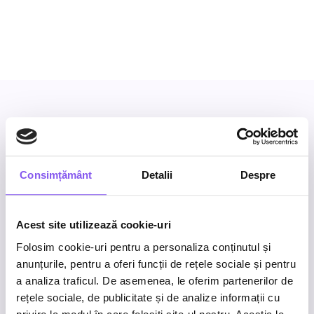
Business inquiries
Consimțământ
Detalii
Despre
Work with us
.
Acest site utilizează cookie-uri
What’s next for your brand?
Folosim cookie-uri pentru a personaliza conținutul și
anunțurile, pentru a oferi funcții de rețele sociale și pentru
We’re here to help you achieve it.
a analiza traficul. De asemenea, le oferim partenerilor de
rețele sociale, de publicitate și de analize informații cu